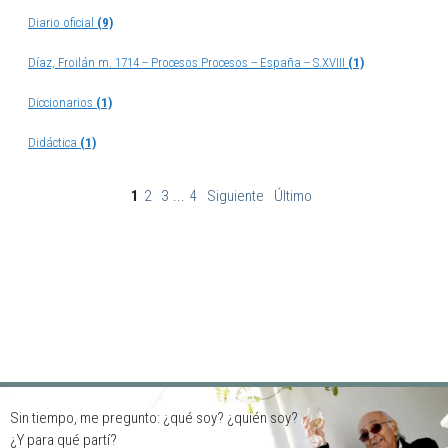
Diario oficial
(9)
Díaz, Froilán m. 1714 -- Procesos Procesos -- España -- S.XVIII
(1)
Diccionarios
(1)
Didáctica
(1)
1
2
3
...
4
Siguiente
Último
Sin tiempo, me pregunto: ¿qué soy? ¿quién soy?
¿Y para qué partí?