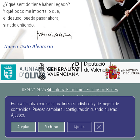
¿Y qué sentido tiene haber llegado?
Y qué poco me importa lo que,
el desuso, pueda pasar ahora,
si nada entiendo.
Nuevo Texto Aleatorio
© 2024-2025
Biblioteca Fundación Francisco Brines
Aviso Legal
–
Privacidad
–
Cookies
Partida L’Elca, s/n – 46780 Oliva (València) – España
Esta web utiliza cookies para fines estadísticos y de mejora de
contenidos. Puedes cambiar tu configuración cuando quieras.
contacto@fundacionbrines.org
Ajustes
.
Portal Fundación Brines
Colabora
TRANSPARENCIA
Cerrar el banner de co
Aceptar
Rechazar
Ajustes