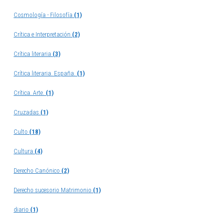
Cosmología - Filosofía
(1)
Crítica e Interpretación
(2)
Crítica literaria
(3)
Crítica literaria. España.
(1)
Crítica. Arte.
(1)
Cruzadas
(1)
Culto
(18)
Cultura
(4)
Derecho Canónico
(2)
Derecho sucesorio Matrimonio
(1)
diario
(1)