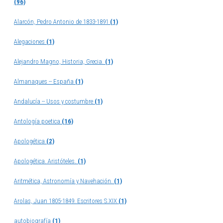
(96)
Alarcón, Pedro Antonio de 1833-1891
(1)
Alegaciones
(1)
Alejandro Magno, Historia, Grecia.
(1)
Almanaques -- España
(1)
Andalucía -- Usos y costumbre
(1)
Antología poetica
(16)
Apologética
(2)
Apologética. Aristóteles.
(1)
Aritmética, Astronomía y Navehación.
(1)
Arolas, Juan 1805-1849. Escritores S.XIX
(1)
autobiografía
(1)