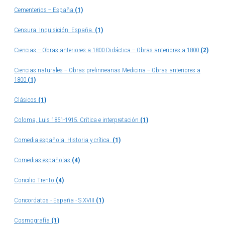
Cementerios -- España
(1)
Censura. Inquisición. España.
(1)
Ciencias -- Obras anteriores a 1800 Didáctica -- Obras anteriores a 1800
(2)
Ciencias naturales -- Obras prelinneanas Medicina -- Obras anteriores a
1800
(1)
Clásicos
(1)
Coloma, Luis 1851-1915. Crítica e interpretación
(1)
Comedia española. Historia y crítica.
(1)
Comedias españolas
(4)
Concilio Trento
(4)
Concordatos - España - S.XVIII
(1)
Cosmografía
(1)