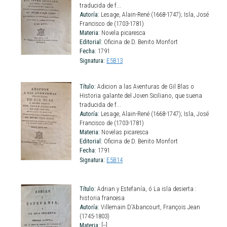
traducida de f...
Autoría:
Lesage, Alain-René (1668-1747); Isla, José
Francisco de (1703-1781)
Materia:
Novela picaresca
Editorial:
Oficina de D. Benito Monfort
Fecha:
1791
Signatura:
E5B13
Título:
Adicion a las Aventuras de Gil Blas o
Historia galante del Joven Siciliano, que suena
traducida de f...
Autoría:
Lesage, Alain-René (1668-1747); Isla, José
Francisco de (1703-1781)
Materia:
Novelas picaresca
Editorial:
Oficina de D. Benito Monfort
Fecha:
1791
Signatura:
E5B14
Título:
Adrian y Estefanía, ó La isla desierta :
historia francesa
Autoría:
Villemain D'Abancourt, François Jean
(1745-1803)
Materia:
[--]