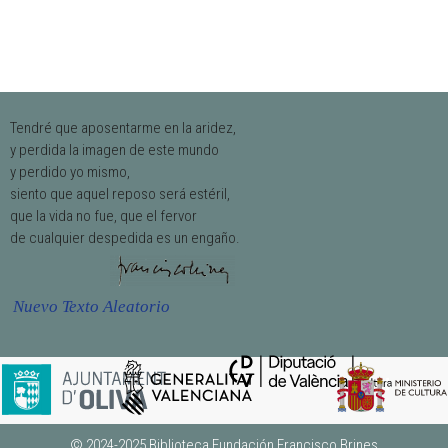
Tendré que aposentarme en la aridez,
y perdida la imagen de este mundo
y perdido yo mismo,
siento que aquel reposo será estéril,
que la vida no fue, que el fervor
de cualquier despedida es un engaño.
Nuevo Texto Aleatorio
© 2024-2025
Biblioteca Fundación Francisco Brines