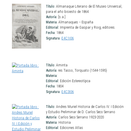
Título:
Almanaque Literario de El Museo Universal,
para el año bisiesto de 1864.
Autoría:
[s.a.]
Materia:
Almanaques -- España
Editorial:
Imprenta de Gaspar y Roig, editores.
Fecha:
1864
Signatura:
E4C1I06
Título:
Aminta
Autoría:
res Tasso, Torquato (1544-1595)
Materia:
Editorial:
Edición Estereotípca
Fecha:
1804
Signatura:
E4C3I06
Título:
Andres Muriel Historia de Carlos IV. I Edición
y Estudio Preliminar de D. Carlos Seco Serrano
Autoría:
Carlos Seco Serrano 1923-2020
Materia:
Historia
Editorial:
Ediciones Atlas