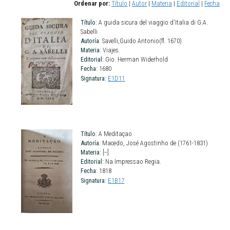
Ordenar por:
Título
|
Autor
|
Materia
|
Editorial
|
Fecha
Título:
A guida sicura del viaggio d'Italia di G.A.
Sabelli
Autoría:
Savelli,Guido Antonio(fl. 1670)
Materia:
Viajes
Editorial:
Gio. Herman Widerhold
Fecha:
1680
Signatura:
E1D11
Título:
A Meditaçao
Autoría:
Macedo, José Agostinho de (1761-1831)
Materia:
[--]
Editorial:
Na Impressao Regia.
Fecha:
1818
Signatura:
E1B17