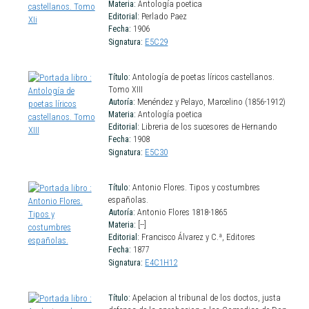
Materia:
Antología poetica
Editorial:
Perlado Paez
Fecha:
1906
Signatura:
E5C29
Título:
Antología de poetas líricos castellanos.
Tomo XIII
Autoría:
Menéndez y Pelayo, Marcelino (1856-1912)
Materia:
Antología poetica
Editorial:
Libreria de los sucesores de Hernando
Fecha:
1908
Signatura:
E5C30
Título:
Antonio Flores. Tipos y costumbres
españolas.
Autoría:
Antonio Flores 1818-1865
Materia:
[--]
Editorial:
Francisco Álvarez y C.ª, Editores
Fecha:
1877
Signatura:
E4C1H12
Título:
Apelacion al tribunal de los doctos, justa