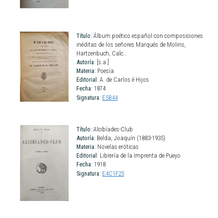
Título:
Álbum poético español con composiciones
inéditas de los señores Marqués de Molins,
Hartzenbuch, Calc...
Autoría:
[s.a.]
Materia:
Poesía
Editorial:
A. de Carlos é Hijos
Fecha:
1874
Signatura:
E5B44
Título:
Alcibíades-Club
Autoría:
Belda, Joaquín (1883-1935)
Materia:
Novelas eróticas
Editorial:
Librería de la Imprenta de Pueyo
Fecha:
1918
Signatura:
E4C1F25