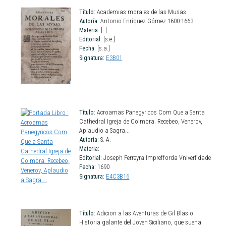
Título:
Academias morales de las Musas
Autoría:
Antonio Enríquez Gómez 1600-1663
Materia:
[--]
Editorial:
[s.e.]
Fecha:
[s.a.]
Signatura:
E3B01
Título:
Acroamas Panegyricos Com Que a Santa
Cathedral Igreja de Coimbra. Recebeo, Venerov,
Aplaudio a Sagra...
Autoría:
S. A.
Materia:
Editorial:
Joseph Ferreyra Imprefforda Vniverfidade
Fecha:
1690
Signatura:
E4C3B16
Título:
Adicion a las Aventuras de Gil Blas o
Historia galante del Joven Siciliano, que suena