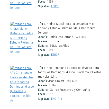
Fecha:
1959
Signatura:
E5B36
Título:
Andres Muriel Historia de Carlos IV. II
Edición y Estudio Preliminar de D. Carlos Seco
Serrano
Autoría:
Carlos Seco Serrano 1923-2020
Materia:
Historia
Editorial:
Ediciones Atlas
Fecha:
1959
Signatura:
E5B37
Título:
Año Christiano ó Exercicios devotos para
todosLos Domingos, díasde Quaresma, y Fiestas
movibles del ...
Autoría:
Jean Croiset 1656-1738
Materia:
Culto
Editorial:
Gomez Fuentenero y Compañía
Fecha:
1807
Signatura:
E4C1A16