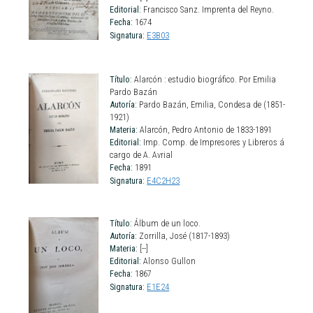
Editorial:
Francisco Sanz. Imprenta del Reyno.
Fecha:
1674
Signatura:
E3B03
Título:
Alarcón : estudio biográfico. Por Emilia
Pardo Bazán
Autoría:
Pardo Bazán, Emilia, Condesa de (1851-
1921)
Materia:
Alarcón, Pedro Antonio de 1833-1891
Editorial:
Imp. Comp. de Impresores y Libreros á
cargo de A. Avrial
Fecha:
1891
Signatura:
E4C2H23
Título:
Álbum de un loco.
Autoría:
Zorrilla, José (1817-1893)
Materia:
[--]
Editorial:
Alonso Gullon
Fecha:
1867
Signatura:
E1E24