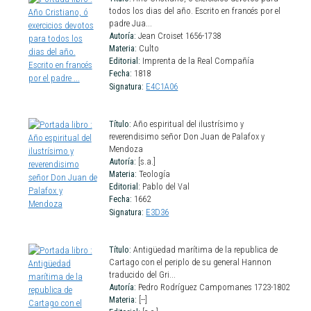
todos los dias del año. Escrito en francés por el
padre Jua...
Autoría:
Jean Croiset 1656-1738
Materia:
Culto
Editorial:
Imprenta de la Real Compañía
Fecha:
1818
Signatura:
E4C1A06
Título:
Año espiritual del ilustrísimo y
reverendisimo señor Don Juan de Palafox y
Mendoza
Autoría:
[s.a.]
Materia:
Teología
Editorial:
Pablo del Val
Fecha:
1662
Signatura:
E3D36
Título:
Antigüedad marítima de la republica de
Cartago con el periplo de su general Hannon
traducido del Gri...
Autoría:
Pedro Rodríguez Campomanes 1723-1802
Materia:
[--]