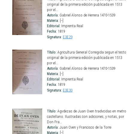
original de la primera edición publicada en 1513
por el...
Autoría:
Gabriel Alonso de Herrera 1470-1539
Materia:
[--]
Editorial:
Imprenta Real
Fecha:
1819
Signatura:
E3E29
Título:
Agricultura General Corregida segun el testo
original de la primera edición publicada en 1513
por el...
Autoría:
Gabriel Alonso de Herrera 1470-1539
Materia:
[--]
Editorial:
Imprenta Real
Fecha:
1819
Signatura:
E3E30
Título:
Agvdezas de Juan Oven tradvcidas en metro
castellano. Ilustradas con adiciones, y notas, por
Don Fra...
Autoría:
Juan Oven y Francisco de la Torre
Materia:
[--]