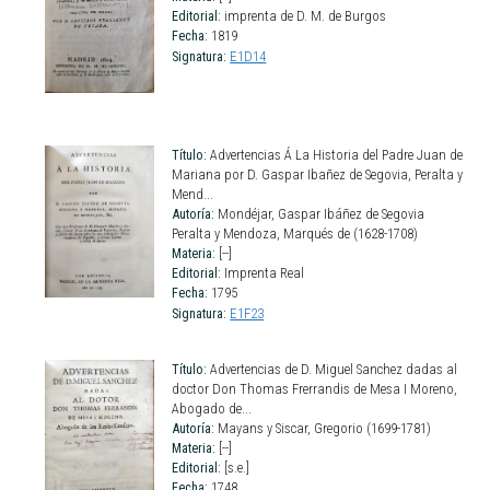
Editorial:
imprenta de D. M. de Burgos
Fecha:
1819
Signatura:
E1D14
Título:
Advertencias Á La Historia del Padre Juan de
Mariana por D. Gaspar Ibañez de Segovia, Peralta y
Mend...
Autoría:
Mondéjar, Gaspar Ibáñez de Segovia
Peralta y Mendoza, Marqués de (1628-1708)
Materia:
[--]
Editorial:
Imprenta Real
Fecha:
1795
Signatura:
E1F23
Título:
Advertencias de D. Miguel Sanchez dadas al
doctor Don Thomas Frerrandis de Mesa I Moreno,
Abogado de...
Autoría:
Mayans y Siscar, Gregorio (1699-1781)
Materia:
[--]
Editorial:
[s.e.]
Fecha:
1748