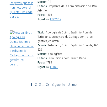
Materia:
[--]
Editorial:
Imprenta de la administración del Real
Arbitrio
Fecha:
1806
Signatura:
E4C2B17
Título:
Apologia de Quinto Septimio Florente
Tertuliano, presbytero de Cartago contra los
gentiles, en defen...
Autoría:
Tertuliano, Quinto Septimio Florente, 160-
220
Materia:
Apologética
Editorial:
n la Oficina de D. Benito Cano
Fecha:
1789
Signatura:
E3B41
1
2
3
...
23
Siguiente
Último